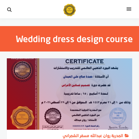
التجاوز
إلى
القائمة
المحتوى
Wedding dress design course
المدربة روان عبدالله مسفر الشمراني