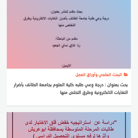
البحث العلمي وأوراق العمل
بحث بعنوان : درجة وعي طلبه كلية العلوم بجامعة الطائف بأضرار
النفايات الالكترونية وطرق التخلص منها