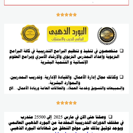









