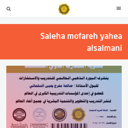
التجاوز
إلى
القائمة
المحتوى
Saleha mofareh yahea
alsalmani