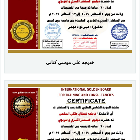
خديجه علي موسى كناني