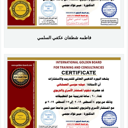
فاطمه شطفان عكفي السلمي