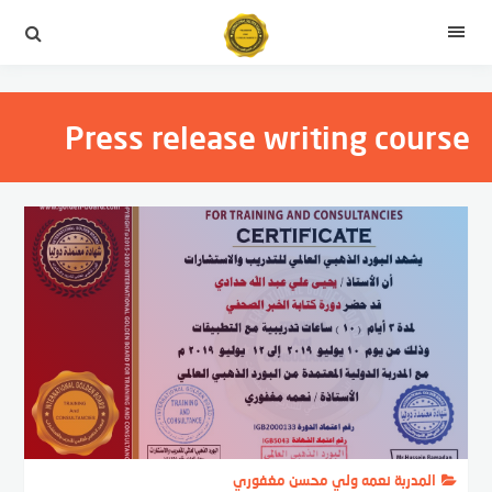
لتجاوز
لى
القائمة
لمحتوى
Press release writing course
المدربة نعمه ولي محسن مغفوري