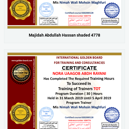
Majidah Abdullah Hassan shaded 4778