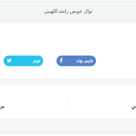
نوال عويض راشد اللهيبي
فايس بوك
تويتر
ثي
مرز