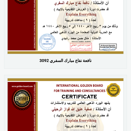
نافعة نفاع مبارك السفري 3092