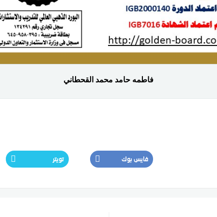
فاطمه حامد محمد القحطاني
فايس بوك
تويتر