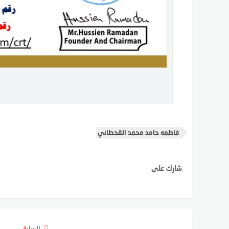
فاطمه حامد محمد القحطاني
شارك على
السابق