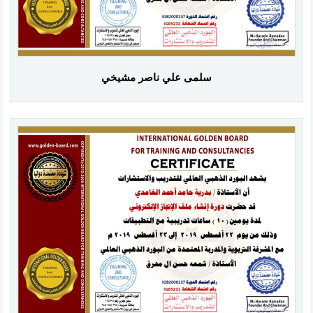
سلمى علي ناصر مشيخي