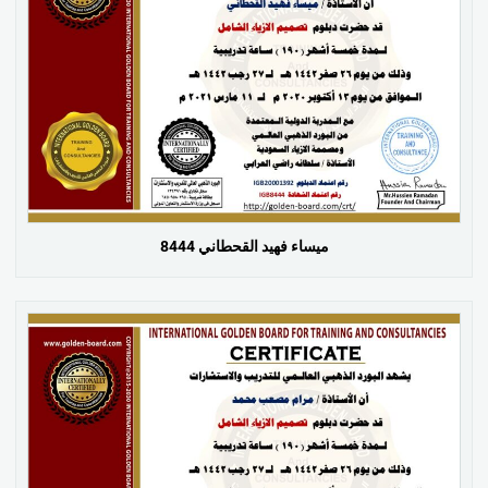
ميساء فهيد القحطاني 8444