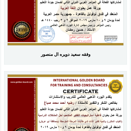
وفقه سعيد دويره ال منصور