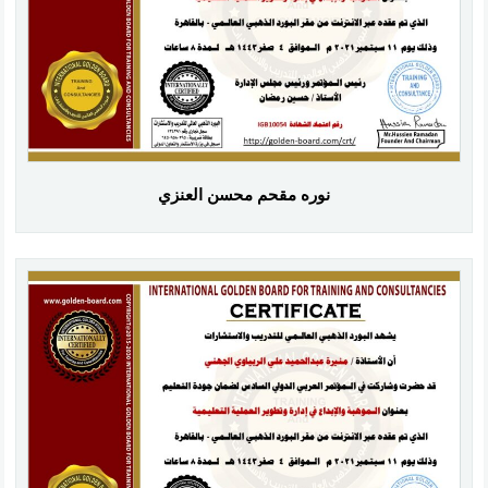
نوره مقحم محسن العنزي