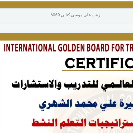
زينب علي موسى كناني 6069