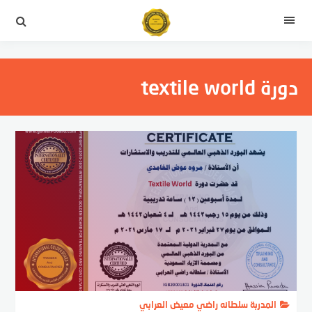
التجاوز
إلى
القائمة
المحتوى
دورة textile world
المدربة سلطانه راضي معيض العرابي