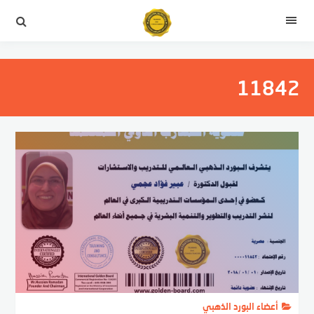
التجاوز
إلى
القائمة
المحتوى
11842
أعضاء البورد الذهبي